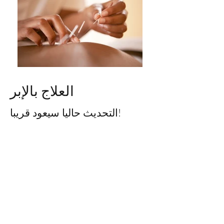
العلاج بالإبر
التحديث حاليا سيعود قريبا!
الوخز بالإبر حسب الطلب
عيادة Canonbury Natural Health
لندن N1 2UQ
265 St
عيادة وايت كروس ستريت
لندن EC1Y 8QP
193 Whitecross St