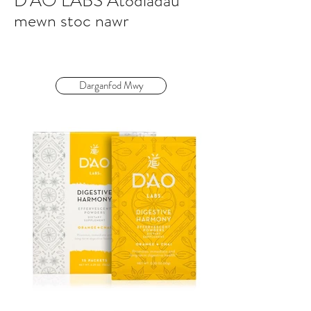
D'AO LABS Atodiadau
mewn stoc nawr
Darganfod Mwy