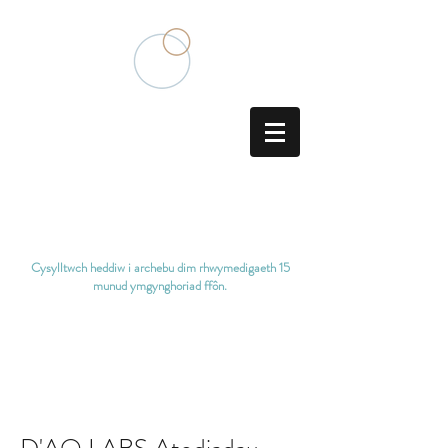
Aciwbigydd Meddygaeth
Tsieineaidd Traddodiadol
Cysylltwch heddiw i archebu dim rhwymedigaeth
15
munud ymgynghoriad ffôn.