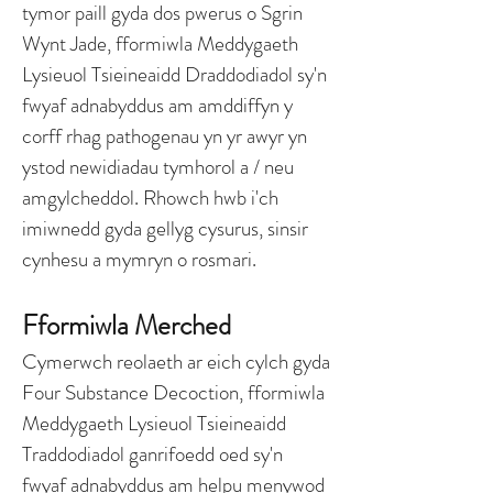
tymor paill gyda dos pwerus o Sgrin
Wynt Jade, fformiwla Meddygaeth
Lysieuol Tsieineaidd Draddodiadol sy'n
fwyaf adnabyddus am amddiffyn y
corff rhag pathogenau yn yr awyr yn
ystod newidiadau tymhorol a / neu
amgylcheddol. Rhowch hwb i'ch
imiwnedd gyda gellyg cysurus, sinsir
cynhesu a mymryn o rosmari.
Fformiwla Merched
Cymerwch reolaeth ar eich cylch gyda
Four Substance Decoction, fformiwla
Meddygaeth Lysieuol Tsieineaidd
Traddodiadol ganrifoedd oed sy'n
fwyaf adnabyddus am helpu menywod