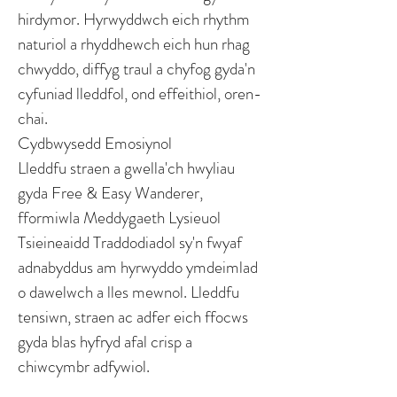
hirdymor. Hyrwyddwch eich rhythm
naturiol a rhyddhewch eich hun rhag
chwyddo, diffyg traul a chyfog gyda'n
cyfuniad lleddfol, ond effeithiol, oren-
chai.
Cydbwysedd Emosiynol
Lleddfu straen a gwella'ch hwyliau
gyda Free & Easy Wanderer,
fformiwla Meddygaeth Lysieuol
Tsieineaidd Traddodiadol sy'n fwyaf
adnabyddus am hyrwyddo ymdeimlad
o dawelwch a lles mewnol. Lleddfu
tensiwn, straen ac adfer eich ffocws
gyda blas hyfryd afal crisp a
chiwcymbr adfywiol.