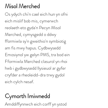
Misol Merched
Os ydych chi'n cael eich hun yn ofni
eich mislif bob mis, cymerwch
reolaeth eto gyda'n Pecyn Misol
Merched, cymysgedd o ddwy
fformiwla sy'n gweithio'n symbiotig
am fis mwy hapus. Cydbwysedd
Emosiynol yw gelyn PMS, tra bod ein
Fformiwla Merched clasurol yn rhoi
hwb i gydbwysedd llysieuol ar gyfer
cryfder a rheoleidd-dra trwy gydol
eich cylch nesaf.
Cymorth Imiwnedd
Amddiffynnwch eich corff yn ystod