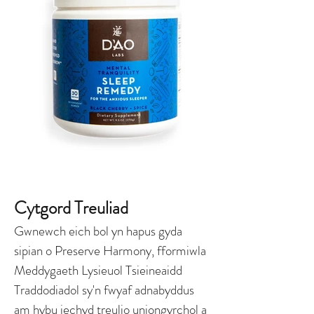
Cytgord Treuliad
Gwnewch eich bol yn hapus gyda
sipian o Preserve Harmony, fformiwla
Meddygaeth Lysieuol Tsieineaidd
Traddodiadol sy'n fwyaf adnabyddus
am hybu iechyd treulio uniongyrchol a