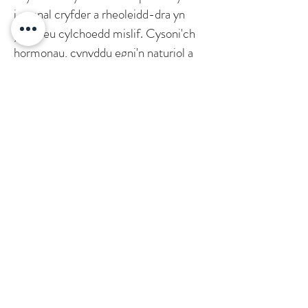
i gynnal cryfder a rheoleidd-dra yn
ystod eu cylchoedd mislif. Cysoni'ch
hormonau, cynyddu egni'n naturiol a
thrawsnewid eich cylch gyda
chydbwysedd o fafon melys a phupur
du sbeislyd.
Moddion Cwsg: Corfforol
Ymlaciwch ac ymlacio corff aflonydd
gyda'r nos gyda Llonyddwch Corfforol,
ein cyfuniad llysieuol pwerus nad yw'n
ffurfio arfer ar gyfer cwsg ymlaciol yn
gorfforol. Bydd y 18 perlysiau yn y
cyfuniad blas mwyar duon ac ewin hwn
yn eich gadael yn dawel yn y nos ac yn