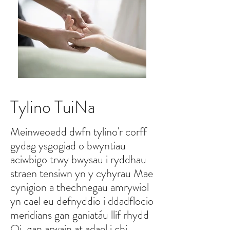
Tylino TuiNa
Meinweoedd dwfn tylino'r corff
gydag ysgogiad o bwyntiau
aciwbigo trwy bwysau i ryddhau
straen tensiwn yn y cyhyrau Mae
cynigion a thechnegau amrywiol
yn cael eu defnyddio i ddadflocio
meridians gan ganiatáu llif rhydd
Qi, gan arwain at adael i chi