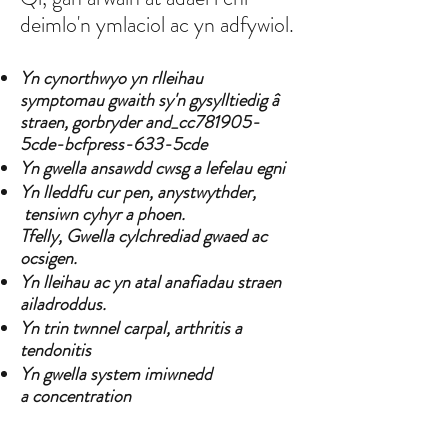
deimlo'n ymlaciol ac yn adfywiol.
Yn cynorthwyo yn r
lleihau
symptomau gwaith sy'n gysylltiedig â
straen, gorbryder and_cc781905-
5cde-bcfpress-633-5cde
Yn gwella ansawdd cwsg a lefelau egni
Yn lleddfu cur pen, anystwythder,
tensiwn cyhyr a phoen.
T
felly,
Gwella cylchrediad gwaed ac
ocsigen.
Yn lleihau ac yn atal anafiadau straen
ailadroddus.
Yn trin twnnel carpal, arthritis a
tendonitis
Yn gwella system imiwnedd
a concentration