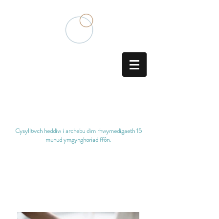
Aciwbigydd Meddygaeth
Tsieineaidd Traddodiadol
Cysylltwch heddiw i archebu dim rhwymedigaeth
15
munud ymgynghoriad ffôn.