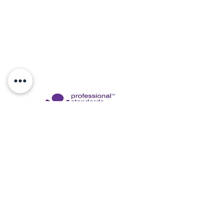
michelle@bespokeacupuncture.co.uk
07775273399