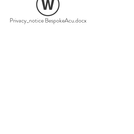
Privacy_notice BespokeAcu.docx
ACUPUNCTURE PWRPASOL
Clinig Iechyd Naturiol Canonbury
265 Upper St
Llundain N1 2UQ
Clinig Stryd Whitecross
193 Whitecross St
Llundain EC1Y 8QP
Clinig Stryd Harley
Rhif 1 Harley Street
Llundain W1G 9QD