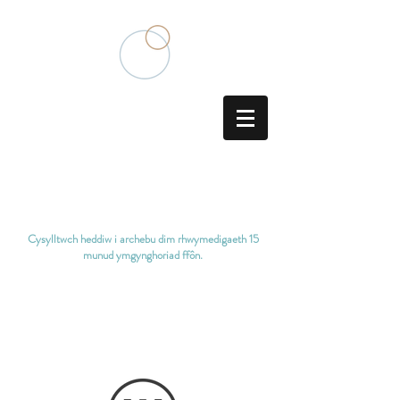
Aciwbigydd Meddygaeth
Tsieineaidd Traddodiadol
Cysylltwch heddiw i archebu dim rhwymedigaeth
15
munud ymgynghoriad ffôn.