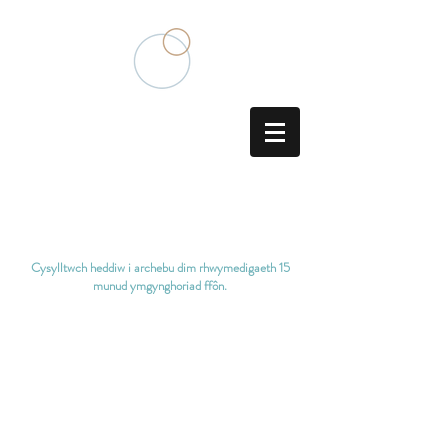
Aciwbigydd Meddygaeth
Tsieineaidd Traddodiadol
Cysylltwch heddiw i archebu dim rhwymedigaeth
15
munud ymgynghoriad ffôn.